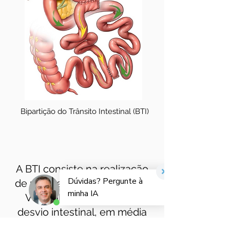
Bipartição do Trânsito Intestinal (BTI)
A BTI consiste na realização
de um Sleeve (Gastrectomia
Vertical), seguido de um
desvio intestinal, em média
300 cm da válvula ileocecal