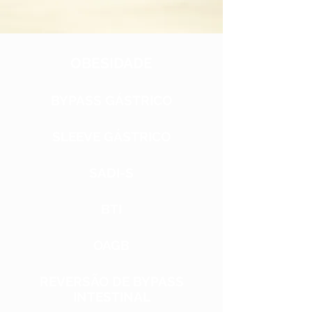
OBESIDADE
BYPASS GÁSTRICO
SLEEVE GÁSTRICO
SADI-S
BTI
OAGB
REVERSÃO DE BYPASS
INTESTINAL